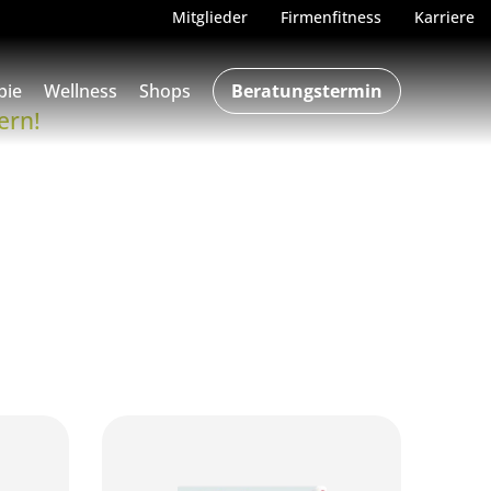
Mitglieder
Firmenfitness
Karriere
pie
Wellness
Shops
Beratungstermin
ern!