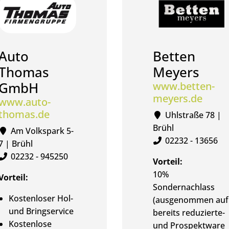
Auto
Betten
Thomas
Meyers
GmbH
www.betten-
meyers.de
www.auto-
thomas.de
Uhlstraße 78 |
Brühl
Am Volkspark 5-
02232 - 13656
7 | Brühl
02232 - 945250
Vorteil:
10%
Vorteil:
Sondernachlass
Kostenloser Hol-
(ausgenommen auf
und Bringservice
bereits reduzierte-
Kostenlose
und Prospektware