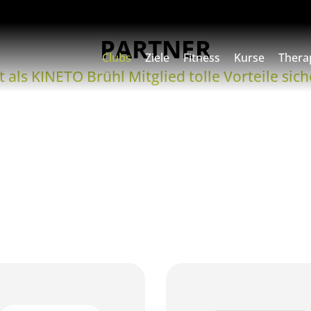
PARTNER
Clubs
Ziele
Fitness
Kurse
Thera
zt als KINETO Brühl Mitglied tolle Vorteile sich