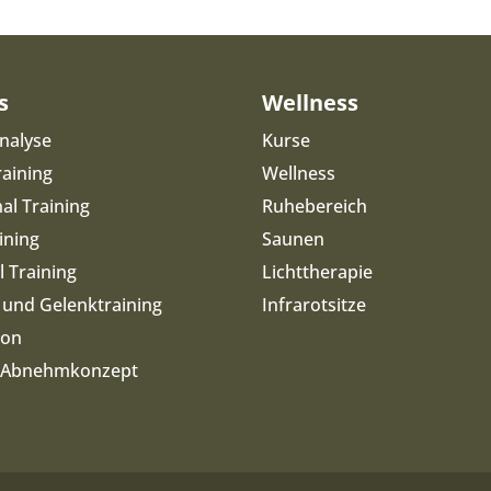
s
Wellness
nalyse
Kurse
raining
Wellness
al Training
Ruhebereich
ining
Saunen
 Training
Lichttherapie
 und Gelenktraining
Infrarotsitze
ion
& Abnehmkonzept