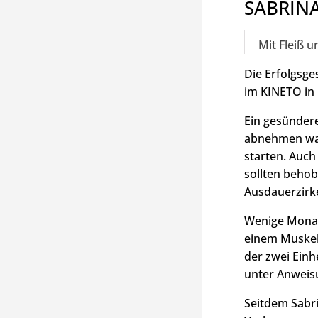
SABRIN
Mit Fleiß 
Die Erfolgsge
im KINETO in 
Ein gesündere
abnehmen war
starten. Auch
sollten behob
Ausdauerzirk
Wenige Monate
einem Muskela
der zwei Einh
unter Anweis
Seitdem Sabri