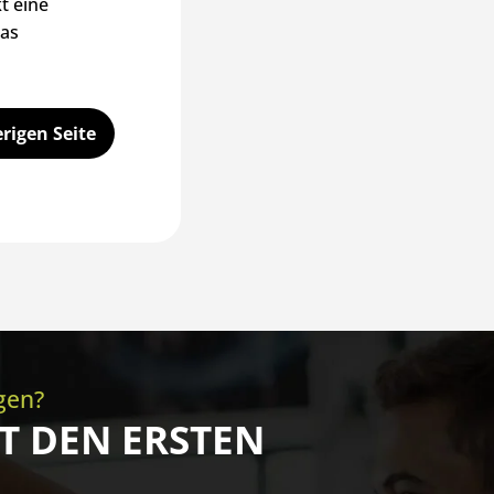
t eine
das
rigen Seite
egen?
T DEN ERSTEN