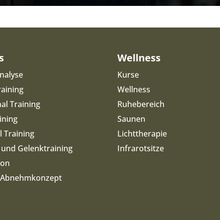
s
Wellness
nalyse
Kurse
raining
Wellness
al Training
Ruhebereich
ining
Saunen
 Training
Lichttherapie
 und Gelenktraining
Infrarotsitze
ion
& Abnehmkonzept