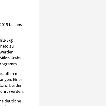
2019 bei uns
ch 2-5kg
ineto zu
 werden,
Milon Kraft-
 Programm.
araufhin mit
angen. Eines
Caro, bei der
ührt werden.
ne deutliche